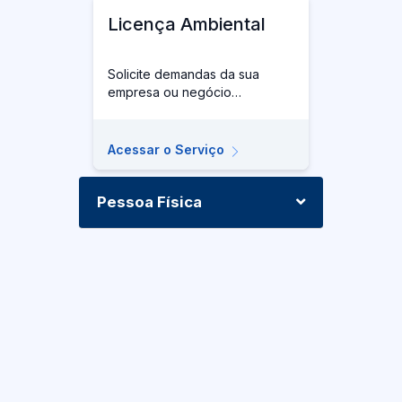
Licença Ambiental
Solicite demandas da sua
empresa ou negócio
relacionadas às questões
ambientais de competência da
Secretaria Municipal do Meio
Acessar o Serviço
Ambiente (SEMA).
Pessoa Física