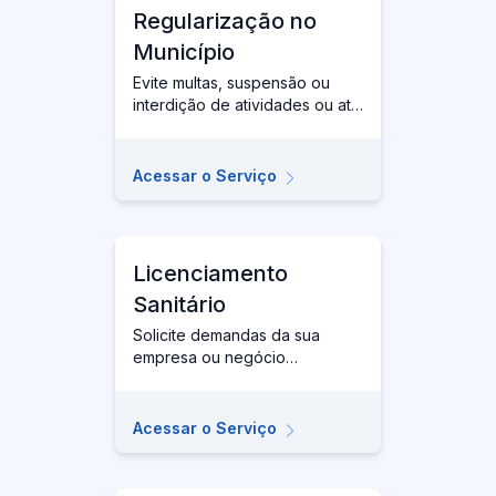
Regularização no
Município
Evite multas, suspensão ou
interdição de atividades ou até
mesmo cassação do seu
Alvará. Se está funcionando
irregular, solicite a devida
Acessar o Serviço
regularização da sua empresa
ou negócio.
Licenciamento
Sanitário
Solicite demandas da sua
empresa ou negócio
relacionadas às questões
sanitárias de competência da
Vigilância Sanitária (VISA) da
Acessar o Serviço
Secretaria Municipal de Saúde
(SMS).