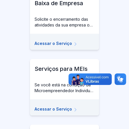
Baixa de Empresa
Solicite o encerramento das
atividades da sua empresa ou
negócio.
Acessar o Serviço
Serviços para MEIs
Se você está na condição de
Microempreendedor Individual
(MEI), então, o seu espaço é
este: solicite os serviços de
abertura, alteração,
Acessar o Serviço
atualização cadastral e baixa
do seu negócio.