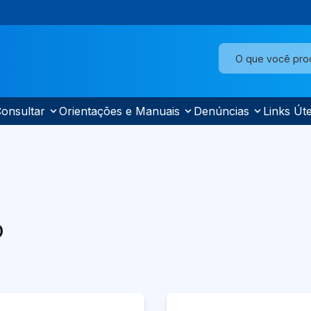
onsultar
Orientações e Manuais
Denúncias
Links Úte
o